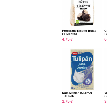
Preparado Risotto Trufas
C
GLI AIRONI
L
4,75 €
6
Nata Montar TULIPÁN
V
TULIPÁN
G
1,75 €
3