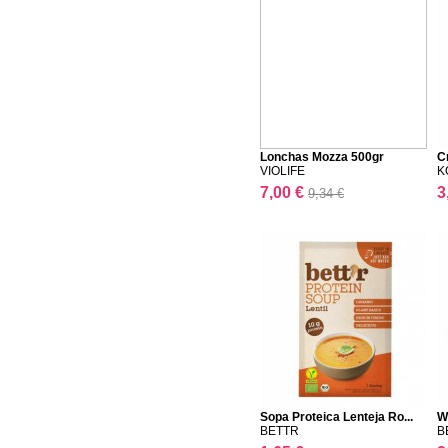
Lonchas Mozza 500gr
C
VIOLIFE
K
7,00 €
3
9,34 €
Sopa Proteica Lenteja Ro...
W
BETTR
B