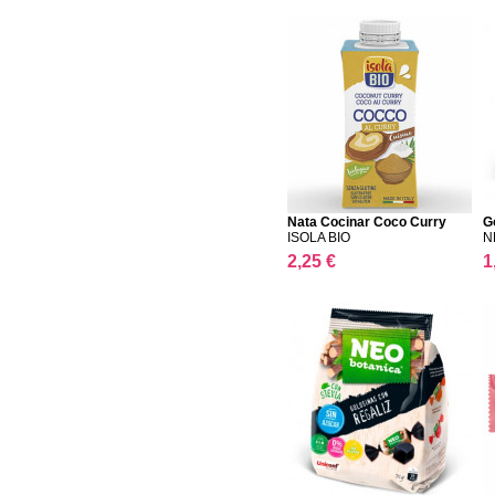
Nata Cocinar Coco Curry
G
ISOLA BIO
N
2,25 €
1