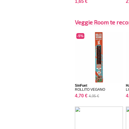
1,65 €
2
Veggie Room te reco
-5%
SinFuet
H
ROLLITO VEGANO
L
4,70 €
4
4,95 €