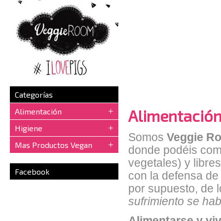
Categorías
Alimentación
Alimentación
Higiene
Somos
Veggie R
Mas Productos Vegan
donde podéis com
vegetales) y libre
Facebook
con la defensa de
por supuesto, de 
sufrimiento se ha
Alimentarse y vi