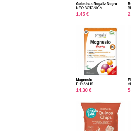
Golosinas Regaliz Negro
B
NEO BOTANICA
B
1,45 €
2
Magnesio
Fi
PHYSALIS
V
14,30 €
5