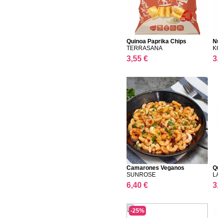
Quinoa Paprika Chips
N
TERRASANA
K
3,55 €
3
Camarones Veganos
Q
SUNROSE
L
6,40 €
3
-25%