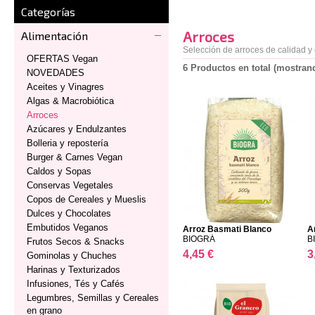
Categorías
Arroces
Alimentación
Selección de arroces de calidad y
OFERTAS Vegan
6 Productos en total (mostrand
NOVEDADES
Aceites y Vinagres
Algas & Macrobiótica
Arroces
Azúcares y Endulzantes
Bolleria y repostería
Burger & Carnes Vegan
Caldos y Sopas
Conservas Vegetales
Copos de Cereales y Mueslis
Dulces y Chocolates
Embutidos Veganos
Arroz Basmati Blanco
A
BIOGRÁ
B
Frutos Secos & Snacks
4,45 €
3
Gominolas y Chuches
Harinas y Texturizados
Infusiones, Tés y Cafés
Legumbres, Semillas y Cereales
en grano