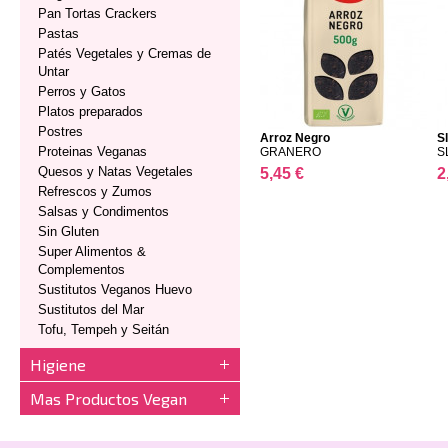
Pan Tortas Crackers
Pastas
Patés Vegetales y Cremas de
Untar
Perros y Gatos
Platos preparados
Postres
Arroz Negro
S
Proteinas Veganas
GRANERO
S
Quesos y Natas Vegetales
5,45 €
2
Refrescos y Zumos
Salsas y Condimentos
Sin Gluten
Super Alimentos &
Complementos
Sustitutos Veganos Huevo
Sustitutos del Mar
Tofu, Tempeh y Seitán
Higiene
Mas Productos Vegan