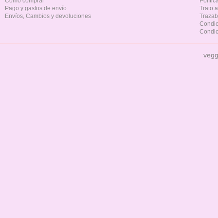
Cómo comprar
Políti
Pago y gastos de envío
Trato 
Envíos, Cambios y devoluciones
Trazab
Condic
Condic
vegg