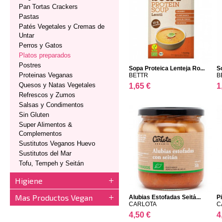
Pan Tortas Crackers
Pastas
Patés Vegetales y Cremas de
Untar
Perros y Gatos
Platos preparados
Postres
Sopa Proteica Lenteja Ro...
S
Proteinas Veganas
BETTR
B
Quesos y Natas Vegetales
1,65 €
1
Refrescos y Zumos
Salsas y Condimentos
Sin Gluten
Super Alimentos &
Complementos
Sustitutos Veganos Huevo
Sustitutos del Mar
Tofu, Tempeh y Seitán
Higiene
Mas Productos Vegan
Alubias Estofadas Seitá...
P
CARLOTA
C
4,50 €
4