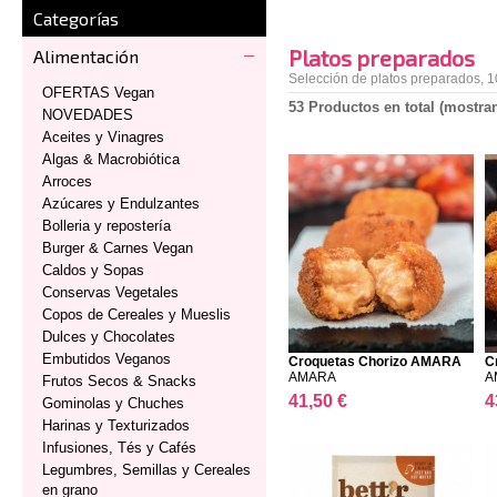
Categorías
Platos preparados
Alimentación
Selección de platos preparados, 
OFERTAS Vegan
53 Productos en total (mostran
NOVEDADES
Aceites y Vinagres
Algas & Macrobiótica
Arroces
Azúcares y Endulzantes
Bolleria y repostería
Burger & Carnes Vegan
Caldos y Sopas
Conservas Vegetales
Copos de Cereales y Mueslis
Dulces y Chocolates
Embutidos Veganos
Croquetas Chorizo AMARA
C
...
AMARA
A
Frutos Secos & Snacks
41,50 €
4
Gominolas y Chuches
Harinas y Texturizados
Infusiones, Tés y Cafés
Legumbres, Semillas y Cereales
en grano