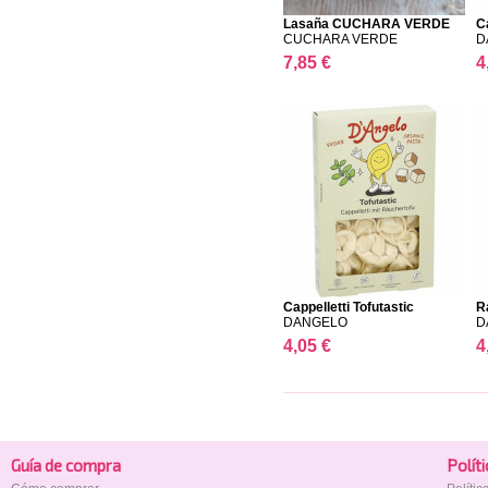
Lasaña CUCHARA VERDE
C
CUCHARA VERDE
D
7,85 €
4
Cappelletti Tofutastic
Ra
DANGELO
D
4,05 €
4
Guía de compra
Polí­t