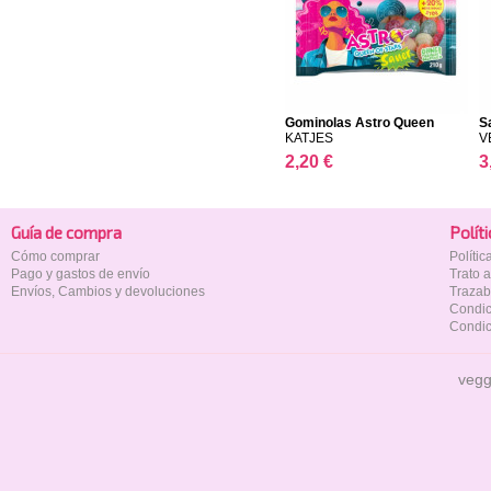
Gominolas Astro Queen
S
KATJES
V
2,20 €
3
Guía de compra
Polí­t
Cómo comprar
Políti
Pago y gastos de envío
Trato 
Envíos, Cambios y devoluciones
Trazab
Condic
Condic
vegg