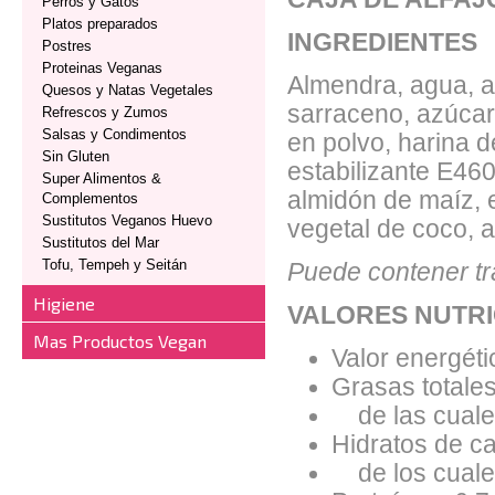
Perros y Gatos
Platos preparados
INGREDIENTES
Postres
Proteinas Veganas
Almendra, agua, al
Quesos y Natas Vegetales
sarraceno, azúcar
Refrescos y Zumos
Salsas y Condimentos
en polvo, harina 
Sin Gluten
estabilizante E460
Super Alimentos &
almidón de maíz, 
Complementos
Sustitutos Veganos Huevo
vegetal de coco, a
Sustitutos del Mar
Tofu, Tempeh y Seitán
Puede contener tr
Higiene
VALORES NUTRI
Mas Productos Vegan
Valor energéti
Grasas totales
de las cuales
Hidratos de ca
de los cuales