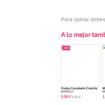
Para opinar debes
A lo mejor tambi
-10%
Crema Cacahuete Crunchy
M
...
NATRULY
M
5,58 €
1
6,20 €