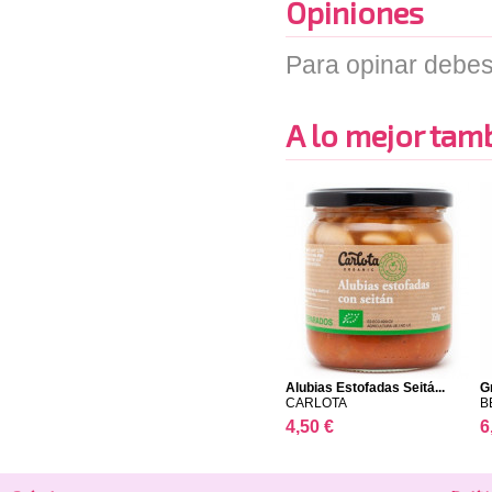
Opiniones
Para opinar debes
A lo mejor tambi
Alubias Estofadas Seitá...
G
CARLOTA
B
4,50 €
6