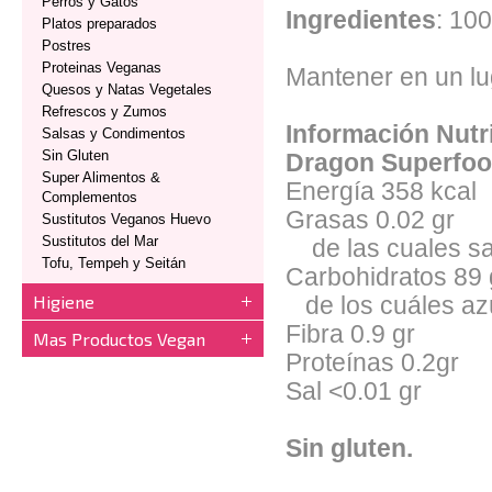
Perros y Gatos
Ingredientes
: 10
Platos preparados
Postres
Proteinas Veganas
Mantener en un lu
Quesos y Natas Vegetales
Refrescos y Zumos
Información Nutr
Salsas y Condimentos
Sin Gluten
Dragon Superfo
Super Alimentos &
Energía
358 kcal
Complementos
Grasas
0.02 gr
Sustitutos Veganos Huevo
Sustitutos del Mar
de las cuales sa
Tofu, Tempeh y Seitán
Carbohidratos
89 
Higiene
de los cuáles az
Fibra
0.9 gr
Mas Productos Vegan
Proteínas
0.2gr
Sal
<0.01 gr
Sin gluten.