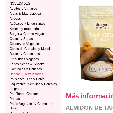
NOVEDADES
Aceites y Vinagres
Algas & Macrobiótica
Arroces
Azúcares y Endulzantes
Bolleria y repostería
Burger & Carnes Vegan
Caldos y Sopas
Conservas Vegetales
Copos de Cereales y Mueslis
Dulces y Chocolates
Embutidos Veganos
Frutos Secos & Snacks
Gominolas y Chuches
Harinas y Texturizados
Infusiones, Tés y Cafés
Legumbres, Semillas y Cereales
en grano
Más informaci
Pan Tortas Crackers
Pastas
Patés Vegetales y Cremas de
ALMIDÓN DE T
Untar