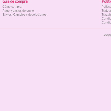
Guía de compra
Polí­t
Cómo comprar
Políti
Pago y gastos de envío
Trato 
Envíos, Cambios y devoluciones
Trazab
Condic
Condic
vegg