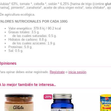
lubias* 63%, tomate *, cebolla *, seitán * 6,25% [harina de trigo (contine
glu
arina], pimiento*, zanahoria*, aceite de oliva virgen extra*, seta shiitake*, aj
De agricultura ecológica.
VALORES NUTRICIONALES POR CADA 100G
Valor energético: 379.8 kj / 90.2 kcal
Grasas totales: 3.5 g.
de las cuales saturadas: 0.5 g.
Hidratos de carbono: 8.8 g.
de los cuales azúcares: 1.9 g.
Proteínas: 5.9 g.
Sal: 0.5 g.
Opiniones
ara opinar debes estar registrado.
Regístrate
o
inicia sesión
.
A lo mejor también te interesa...
-20%