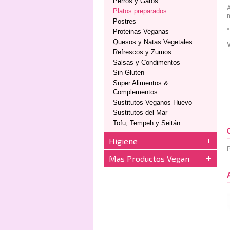
Perros y Gatos
A
Platos preparados
m
Postres
*
Proteinas Veganas
Quesos y Natas Vegetales
Refrescos y Zumos
Salsas y Condimentos
Sin Gluten
Super Alimentos &
Complementos
Sustitutos Veganos Huevo
Sustitutos del Mar
Tofu, Tempeh y Seitán
Higiene
P
Mas Productos Vegan