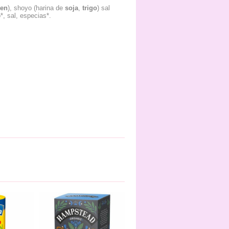
ten
), shoyo (harina de
soja
,
trigo
) sal
o*, sal, especias*.