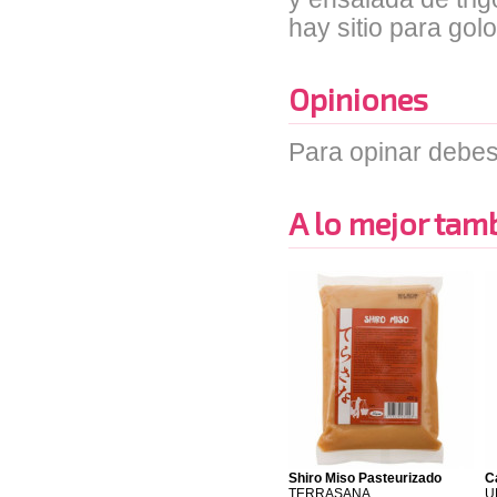
hay sitio para go
Opiniones
Para opinar debes
A lo mejor tambi
Shiro Miso Pasteurizado
C
TERRASANA
U