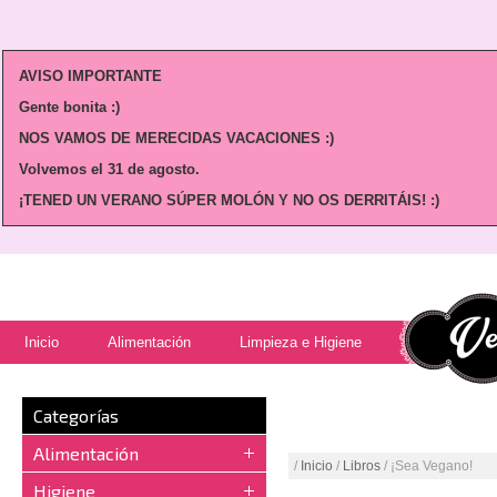
AVISO IMPORTANTE
Gente bonita :)
NOS VAMOS DE MERECIDAS VACACIONES :)
Volvemos
el 31 de agosto.
¡TENED UN VERANO SÚPER MOLÓN Y NO OS DERRITÁIS! :)
Inicio
Alimentación
Limpieza e Higiene
Categorías
Alimentación
/
Inicio
/
Libros
/ ¡Sea Vegano!
Higiene