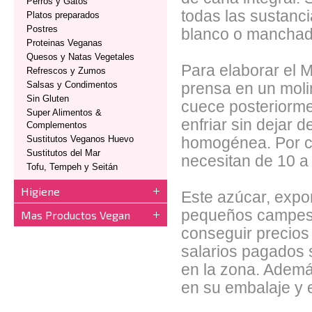
Perros y Gatos
todas las sustanci
Platos preparados
Postres
blanco o manchad
Proteinas Veganas
Quesos y Natas Vegetales
Para elaborar el 
Refrescos y Zumos
Salsas y Condimentos
prensa en un moli
Sin Gluten
cuece posteriorme
Super Alimentos &
enfriar sin dejar 
Complementos
Sustitutos Veganos Huevo
homogénea. Por c
Sustitutos del Mar
necesitan de 10 a
Tofu, Tempeh y Seitán
Higiene
Este azúcar, expor
pequeños campesin
Mas Productos Vegan
conseguir precios j
salarios pagados 
en la zona. Ademá
en su embalaje y