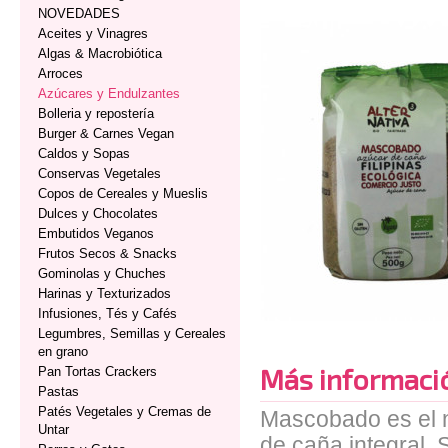
NOVEDADES
Aceites y Vinagres
Algas & Macrobiótica
Arroces
Azúcares y Endulzantes
Bolleria y repostería
Burger & Carnes Vegan
Caldos y Sopas
Conservas Vegetales
Copos de Cereales y Mueslis
Dulces y Chocolates
Embutidos Veganos
Frutos Secos & Snacks
Gominolas y Chuches
Harinas y Texturizados
Infusiones, Tés y Cafés
Legumbres, Semillas y Cereales
en grano
Más informaci
Pan Tortas Crackers
Pastas
Patés Vegetales y Cremas de
Mascobado es el n
Untar
de caña integral. 