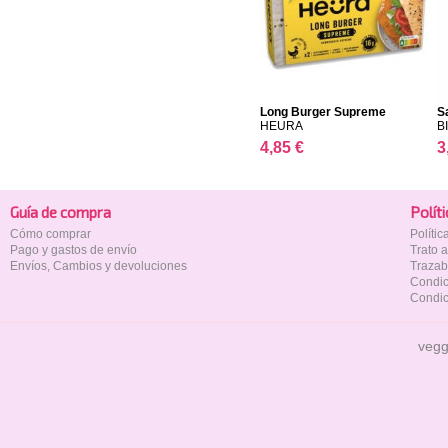
Long Burger Supreme
S
HEURA
B
4,85 €
3
Guía de compra
Polí­t
Cómo comprar
Políti
Pago y gastos de envío
Trato 
Envíos, Cambios y devoluciones
Trazab
Condic
Condic
vegg