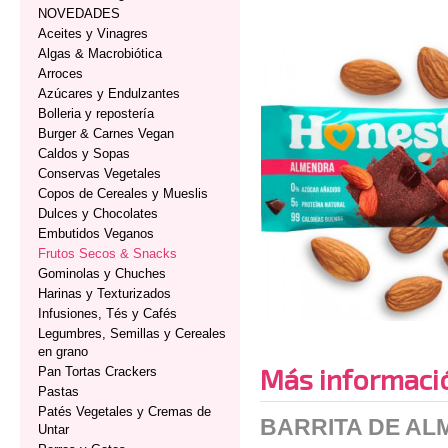
NOVEDADES
Aceites y Vinagres
Algas & Macrobiótica
Arroces
Azúcares y Endulzantes
Bolleria y repostería
Burger & Carnes Vegan
Caldos y Sopas
Conservas Vegetales
Copos de Cereales y Mueslis
Dulces y Chocolates
Embutidos Veganos
Frutos Secos & Snacks
Gominolas y Chuches
Harinas y Texturizados
Infusiones, Tés y Cafés
Legumbres, Semillas y Cereales
en grano
Más informaci
Pan Tortas Crackers
Pastas
Patés Vegetales y Cremas de
BARRITA DE AL
Untar