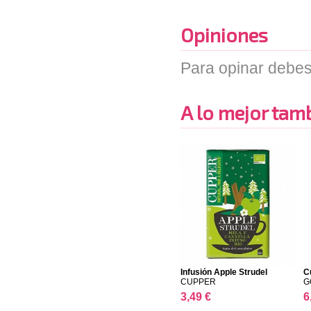
Opiniones
Para opinar debes
A lo mejor tambi
Infusión Apple Strudel
C
CUPPER
G
3,49 €
6