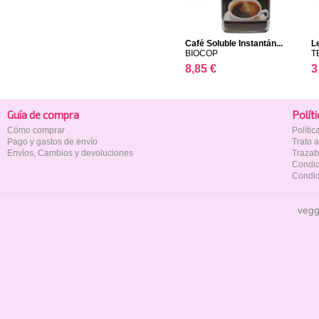
Café Soluble Instantán...
L
BIOCOP
T
8,85 €
3
Guía de compra
Polí­t
Cómo comprar
Políti
Pago y gastos de envío
Trato 
Envíos, Cambios y devoluciones
Trazab
Condic
Condic
vegg