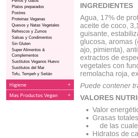
Perros y Gatos
INGREDIENTES
Platos preparados
Postres
Agua, 17% de prote
Proteinas Veganas
aceite de coco, 3
Quesos y Natas Vegetales
Refrescos y Zumos
guisante, estabiliz
Salsas y Condimentos
glucosa, aromas (c
Sin Gluten
ajo, pimienta), ant
Super Alimentos &
Complementos
extractos de espe
Sustitutos Veganos Huevo
vegetales con fun
Sustitutos del Mar
remolacha roja, e
Tofu, Tempeh y Seitán
Higiene
Puede contener tra
Mas Productos Vegan
VALORES NUTRI
Valor energéti
Grasas totales
de las cuales
Hidratos de ca