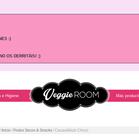
ES :)
O OS DERRITÁIS! :)
 e Higiene
Más product
/
Inicio
/
Frutos Secos & Snacks
/ Cacao&Nuts Choco