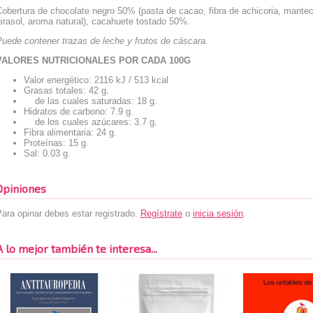
obertura de chocolate negro 50% (pasta de cacao, fibra de achicoria, mantec
irasol, aroma natural), cacahuete tostado 50%.
uede contener trazas de leche y frutos de cáscara.
VALORES NUTRICIONALES POR CADA 100G
Valor energético: 2116 kJ / 513 kcal
Grasas totales: 42 g.
de las cuales saturadas: 18 g.
Hidratos de carbono: 7.9 g.
de los cuales azúcares: 3.7 g.
Fibra alimentaria: 24 g.
Proteínas: 15 g.
Sal: 0.03 g.
Opiniones
ara opinar debes estar registrado.
Regístrate
o
inicia sesión
.
A lo mejor también te interesa...