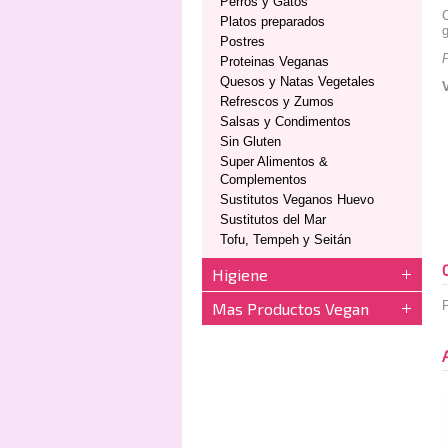
Perros y Gatos
C
Platos preparados
g
Postres
P
Proteinas Veganas
Quesos y Natas Vegetales
Refrescos y Zumos
Salsas y Condimentos
Sin Gluten
Super Alimentos &
Complementos
Sustitutos Veganos Huevo
Sustitutos del Mar
Tofu, Tempeh y Seitán
Higiene
P
Mas Productos Vegan