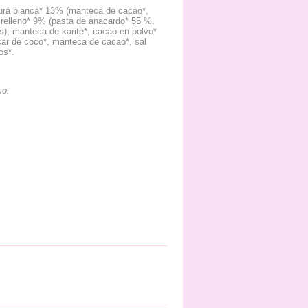
tura blanca* 13% (manteca de cacao*,
, relleno* 9% (pasta de anacardo* 55 %,
les), manteca de karité*, cacao en polvo*
úcar de coco*, manteca de cacao*, sal
os*.
mo.