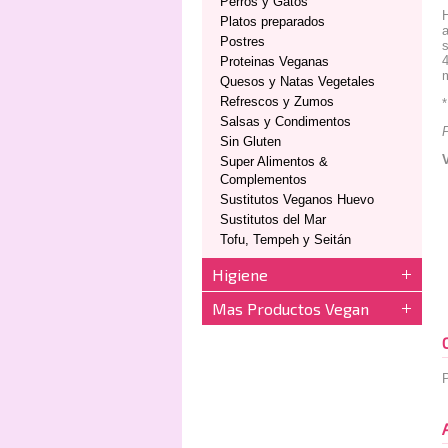
Perros y Gatos
Platos preparados
a
Postres
s
4
Proteinas Veganas
m
Quesos y Natas Vegetales
Refrescos y Zumos
*
Salsas y Condimentos
Sin Gluten
Super Alimentos &
Complementos
Sustitutos Veganos Huevo
Sustitutos del Mar
Tofu, Tempeh y Seitán
Higiene
Mas Productos Vegan
P