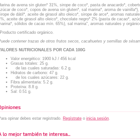
Harina de avena sin gluten* 31%, sirope de coco*, pasta de anacardo*, cober
zúcar de coco*, copos de avena sin gluten*, sal marina*, aroma de vainilla*)
irope de dátil*, aceite de girasol alto oleico*, sirope de arce*, aromas natura
%, aceite de girasol alto oleico*, chocolate negro* 2% (pasta de cacao*, az
arina*, sólidos de cacao mín. 65%), sal marina", aromas naturales y orgánic
Producto certificado orgánico.
Puede contener trazas de otros frutos secos, cacahuetes y semillas de sésa
VALORES NUTRICIONALES POR CADA 100G
Valor energético: 1900 kJ / 456 kcal
Grasas totales: 25 g.
de las cuales saturadas: 6.2 g.
Hidratos de carbono: 47 g.
de los cuales azúcares: 22 g.
Fibra alimentaria: 5.2 g.
Proteína: 8.8 g.
Sal: 0.51 g.
Opiniones
ara opinar debes estar registrado.
Regístrate
o
inicia sesión
.
A lo mejor también te interesa...