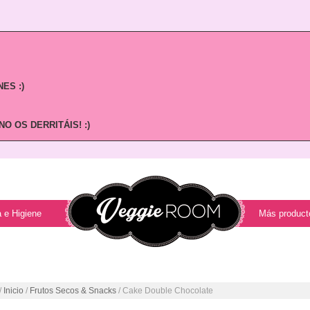
ES :)
O OS DERRITÁIS! :)
 e Higiene
Más product
/
Inicio
/
Frutos Secos & Snacks
/ Cake Double Chocolate