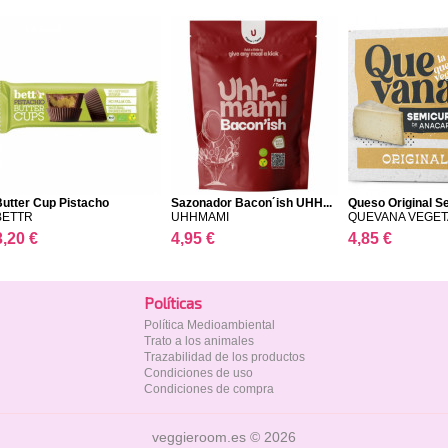
Butter Cup Pistacho
Sazonador Bacon´ish UHH...
Queso Original Se
BETTR
UHHMAMI
QUEVANA VEGE
3,20 €
4,95 €
4,85 €
Polí­ticas
Política Medioambiental
Trato a los animales
Trazabilidad de los productos
Condiciones de uso
Condiciones de compra
veggieroom.es © 2026