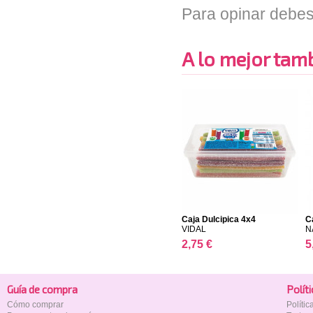
Para opinar debes
A lo mejor tambi
Caja Dulcipica 4x4
C
VIDAL
N
2,75 €
5
Guía de compra
Polí­t
Cómo comprar
Políti