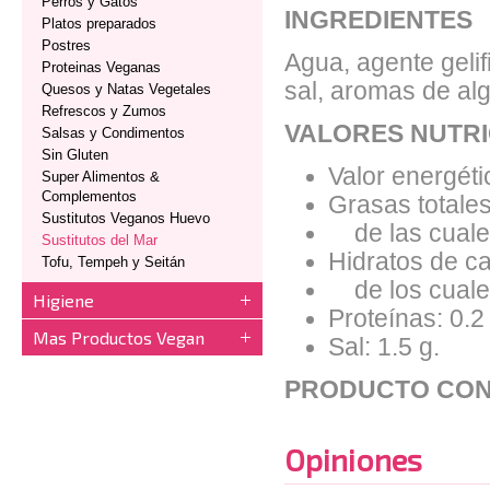
Perros y Gatos
INGREDIENTES
Platos preparados
Postres
Agua, agente geli
Proteinas Veganas
sal, aromas de al
Quesos y Natas Vegetales
Refrescos y Zumos
VALORES NUTRI
Salsas y Condimentos
Sin Gluten
Valor energéti
Super Alimentos &
Complementos
Grasas totales
Sustitutos Veganos Huevo
de las cuales
Sustitutos del Mar
Hidratos de ca
Tofu, Tempeh y Seitán
de los cuales
Higiene
Proteínas: 0.2
Mas Productos Vegan
Sal: 1.5 g.
PRODUCTO CON
Opiniones