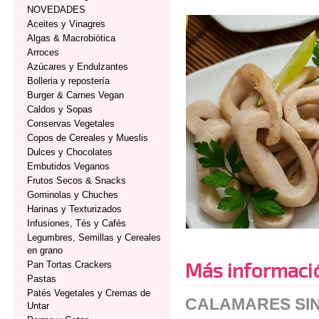
NOVEDADES
Aceites y Vinagres
Algas & Macrobiótica
Arroces
Azúcares y Endulzantes
Bolleria y repostería
Burger & Carnes Vegan
Caldos y Sopas
Conservas Vegetales
Copos de Cereales y Mueslis
Dulces y Chocolates
Embutidos Veganos
Frutos Secos & Snacks
Gominolas y Chuches
Harinas y Texturizados
Infusiones, Tés y Cafés
Legumbres, Semillas y Cereales
en grano
Más informaci
Pan Tortas Crackers
Pastas
Patés Vegetales y Cremas de
CALAMARES SI
Untar