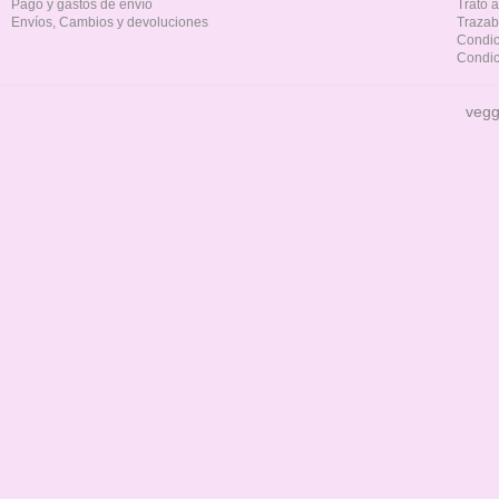
Pago y gastos de envío
Trato 
Envíos, Cambios y devoluciones
Trazab
Condic
Condic
vegg