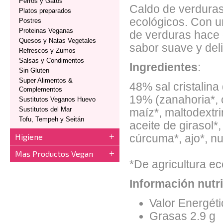
Perros y Gatos
Caldo de verduras
Platos preparados
ecológicos. Con un
Postres
Proteinas Veganas
de verduras hace 
Quesos y Natas Vegetales
sabor suave y del
Refrescos y Zumos
Salsas y Condimentos
Ingredientes
:
Sin Gluten
Super Alimentos &
48% sal cristalina
Complementos
19% (zanahoria*, ch
Sustitutos Veganos Huevo
Sustitutos del Mar
maíz*, maltodextrina
Tofu, Tempeh y Seitán
aceite de girasol*
Higiene
cúrcuma*, ajo*, nu
Mas Productos Vegan
*De agricultura ec
Información nutr
Valor Energéti
Grasas 2.9 g