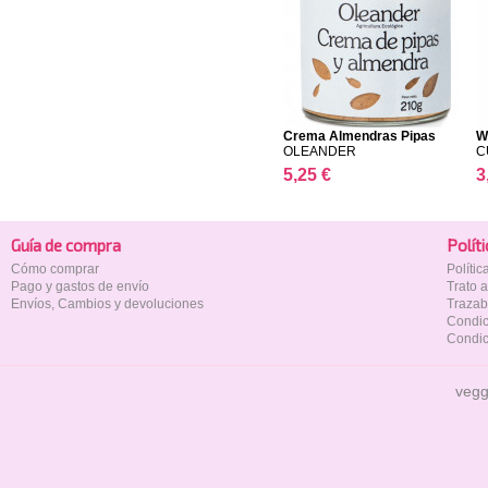
Crema Almendras Pipas
W
OLEANDER
C
5,25 €
3
Guía de compra
Polí­t
Cómo comprar
Políti
Pago y gastos de envío
Trato 
Envíos, Cambios y devoluciones
Trazab
Condic
Condic
vegg