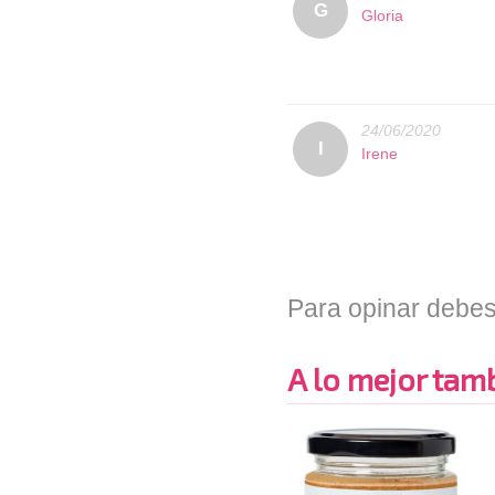
G
Gloria
24/06/2020
I
Irene
Para opinar debes
A lo mejor tambi