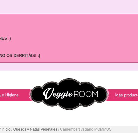
ES :)
O OS DERRITÁIS! :)
 e Higiene
Más product
/
Inicio
/
Quesos y Natas Vegetales
/ Camembert vegano MOMMUS