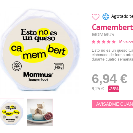
Agotado t
Camembert
MOMMUS
16 valor
Esto no es un queso C
elaborado de forma arte
durante cuatro semanas
6,94 €
9,25 €
-25%
AVISADME CUAN