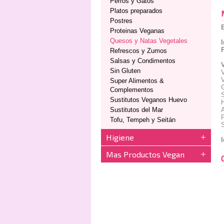
Perros y Gatos
Platos preparados
Postres
Proteinas Veganas
Quesos y Natas Vegetales
Refrescos y Zumos
Salsas y Condimentos
Sin Gluten
V
V
Super Alimentos &
Complementos
Sustitutos Veganos Huevo
H
Sustitutos del Mar
P
Tofu, Tempeh y Seitán
S
Higiene
I
Mas Productos Vegan