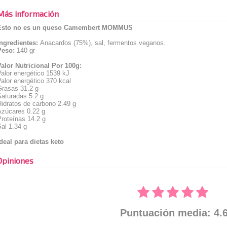
Más información
Esto no es un queso Camembert MOMMUS
Ingredientes:
Anacardos (75%), sal, fermentos veganos.
Peso:
140 gr
Valor Nutricional Por 100g:
alor energético 1539 kJ
alor energético 370 kcal
Grasas 31.2 g
Saturadas 5.2 g
idratos de carbono 2.49 g
Azúcares 0.22 g
roteínas 14.2 g
al 1.34 g
deal para dietas keto
Opiniones
Puntuación media: 4.