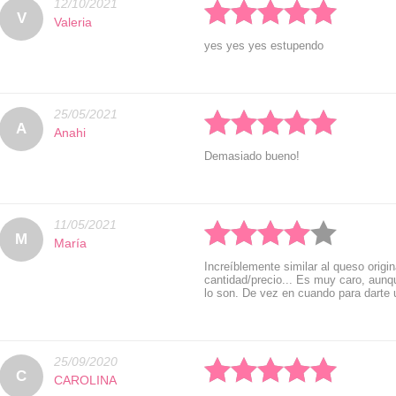
12/10/2021
V
Valeria
yes yes yes estupendo
25/05/2021
Rated: 5 stars
A
Anahi
Demasiado bueno!
11/05/2021
Rated: 4 stars
M
María
Increíblemente similar al queso origi
cantidad/precio... Es muy caro, aunq
lo son. De vez en cuando para darte 
25/09/2020
Rated: 5 stars
C
CAROLINA