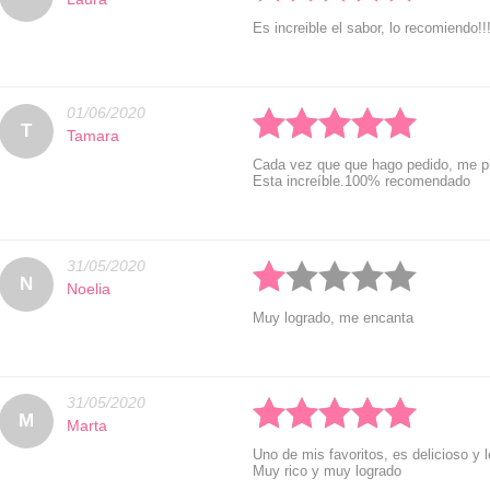
Es increible el sabor, lo recomiendo!!!
01/06/2020
Rated: 5 stars
T
Tamara
Cada vez que que hago pedido, me p
Esta increíble.100% recomendado
31/05/2020
Rated: 1 stars
N
Noelia
Muy logrado, me encanta
31/05/2020
Rated: 5 stars
M
Marta
Uno de mis favoritos, es delicioso y
Muy rico y muy logrado