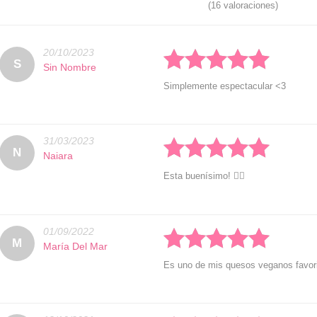
(16 valoraciones)
20/10/2023
Rated: 5 stars
S
Sin Nombre
Simplemente espectacular <3
31/03/2023
Rated: 5 stars
N
Naiara
Esta buenísimo! 👌🏻
01/09/2022
Rated: 5 stars
M
María Del Mar
Es uno de mis quesos veganos favorit
Rated: 5 stars