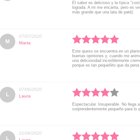
El sabor es delicioso y la típica "co
lograda. A mi me encanta, pero es v
más grande que una lata de paté).
07/07/2020
Rated: 5 stars
M
Marta
Este queso se encuentra en un plano 
buenas opiniones y, cuando me anim
una deliciosidad increíblemente crem
porque es tan pequeñito que da pena 
07/06/2020
Rated: 4 stars
L
Laura
Espectacular. Insuperable. No llega a
sorprendentemente pequeño para lo q
01/06/2020
Rated: 5 stars
L
Laura