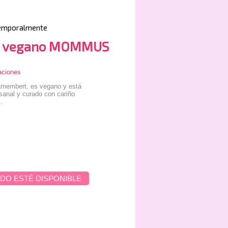
emporalmente
 vegano MOMMUS
aciones
amembert, es vegano y está
sanal y curado con cariño
.
DO ESTÉ DISPONIBLE