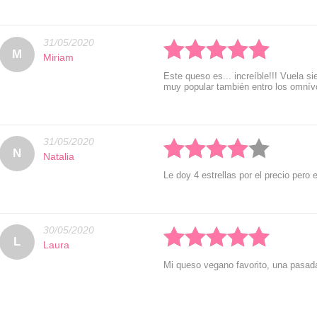
31/05/2020
Rated: 5 stars
M
Miriam
Este queso es... increíble!!! Vuela s
muy popular también entro los omnív
31/05/2020
Rated: 4 stars
N
Natalia
Le doy 4 estrellas por el precio pero
30/05/2020
Rated: 5 stars
L
Laura
Mi queso vegano favorito, una p