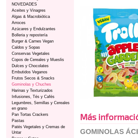
NOVEDADES
Aceites y Vinagres
Algas & Macrobiótica
Arroces
Azúcares y Endulzantes
Bolleria y repostería
Burger & Carnes Vegan
Caldos y Sopas
Conservas Vegetales
Copos de Cereales y Mueslis
Dulces y Chocolates
Embutidos Veganos
Frutos Secos & Snacks
Gominolas y Chuches
Harinas y Texturizados
Infusiones, Tés y Cafés
Legumbres, Semillas y Cereales
en grano
Más informaci
Pan Tortas Crackers
Pastas
Patés Vegetales y Cremas de
GOMINOLAS ÁC
Untar