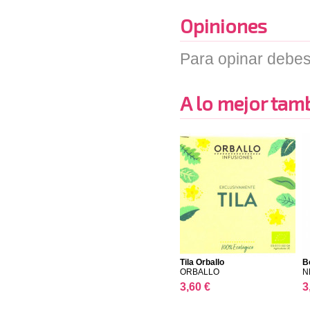
Opiniones
Para opinar debes
A lo mejor tambi
Tila Orballo
B
ORBALLO
N
3,60 €
3