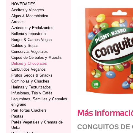
NOVEDADES
Aceites y Vinagres
Algas & Macrobiótica
Arroces
Azúcares y Endulzantes
Bolleria y repostería
Burger & Carnes Vegan
Caldos y Sopas
Conservas Vegetales
Copos de Cereales y Mueslis
Dulces y Chocolates
Embutidos Veganos
Frutos Secos & Snacks
Gominolas y Chuches
Harinas y Texturizados
Infusiones, Tés y Cafés
Legumbres, Semillas y Cereales
en grano
Más informaci
Pan Tortas Crackers
Pastas
Patés Vegetales y Cremas de
CONGUITOS DE
Untar