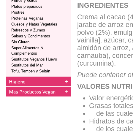
Perros y Gatos
INGREDIENTES
Platos preparados
Postres
Crema al cacao (4
Proteinas Veganas
jarabe de arroz e
Quesos y Natas Vegetales
Refrescos y Zumos
polvo (2%), emulge
Salsas y Condimentos
vainilla], azúcar,
Sin Gluten
almidón de arroz,
Super Alimentos &
Complementos
carnauba), concent
Sustitutos Veganos Huevo
(curcumina).
Sustitutos del Mar
Tofu, Tempeh y Seitán
Puede contener otr
Higiene
VALORES NUTRI
Mas Productos Vegan
Valor energéti
Grasas totales
de las cuales
Hidratos de ca
de los cuales