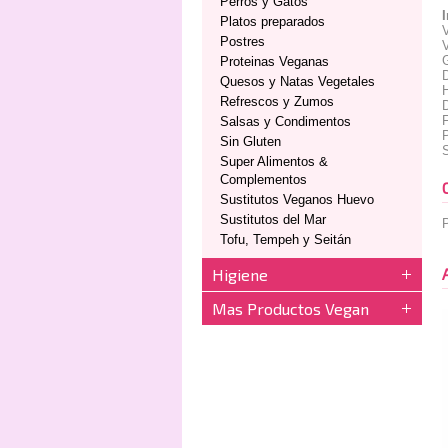
Perros y Gatos
Platos preparados
V
Postres
V
Proteinas Veganas
Quesos y Natas Vegetales
Refrescos y Zumos
F
Salsas y Condimentos
Sin Gluten
Super Alimentos &
Complementos
Sustitutos Veganos Huevo
Sustitutos del Mar
P
Tofu, Tempeh y Seitán
Higiene
Mas Productos Vegan