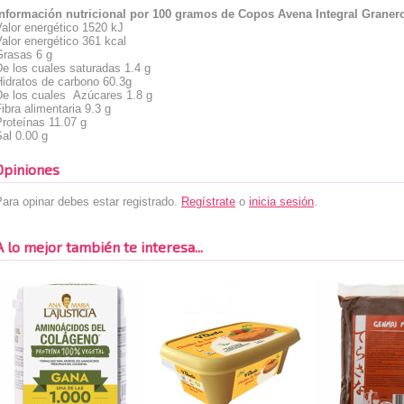
Información nutricional por 100 gramos de Copos Avena Integral Granero
alor energético
1520 kJ
alor energético
361 kcal
Grasas
6 g
De los cuales
saturadas
1.4 g
Hidratos de carbono
60.3g
De los cuales
Azúcares
1.8 g
ibra alimentaria
9.3 g
Proteínas
11.07 g
Sal
0.00 g
Opiniones
ara opinar debes estar registrado.
Regístrate
o
inicia sesión
.
A lo mejor también te interesa...