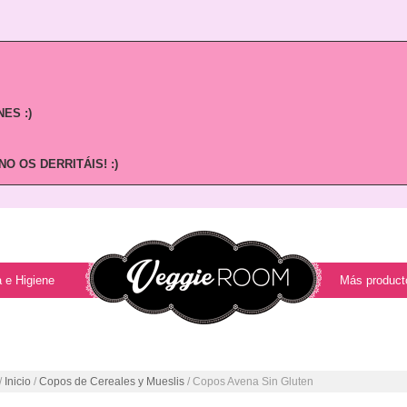
ES :)
O OS DERRITÁIS! :)
 e Higiene
Más product
/
Inicio
/
Copos de Cereales y Mueslis
/ Copos Avena Sin Gluten