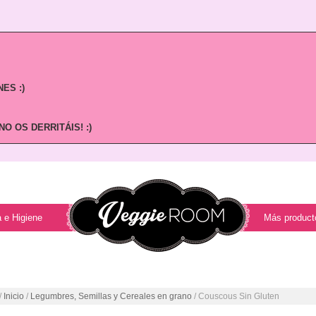
ES :)
O OS DERRITÁIS! :)
 e Higiene
Más product
/
Inicio
/
Legumbres, Semillas y Cereales en grano
/ Couscous Sin Gluten