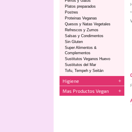
Perros y Gatos
H
Platos preparados
Postres
*
Proteinas Veganas
Quesos y Natas Vegetales
Refrescos y Zumos
Salsas y Condimentos
Sin Gluten
Super Alimentos &
Complementos
Sustitutos Veganos Huevo
Sustitutos del Mar
Tofu, Tempeh y Seitán
Higiene
P
Mas Productos Vegan