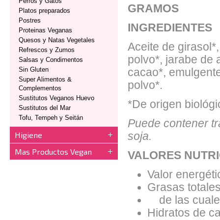
Perros y Gatos
GRAMOS
Platos preparados
Postres
INGREDIENTES
Proteinas Veganas
Quesos y Natas Vegetales
Aceite de girasol*
Refrescos y Zumos
polvo*, jarabe de 
Salsas y Condimentos
Sin Gluten
cacao*, emulgente:
Super Alimentos &
polvo*.
Complementos
Sustitutos Veganos Huevo
*De origen biológi
Sustitutos del Mar
Tofu, Tempeh y Seitán
Puede contener tr
Higiene
soja.
Mas Productos Vegan
VALORES NUTRI
Valor energéti
Grasas totales
de las cuales
Hidratos de ca