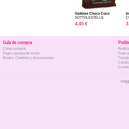
Galletas Choco Coco
In
SOTTOLESTELLE
C
4,45 €
3
Guía de compra
Polí­t
Cómo comprar
Políti
Pago y gastos de envío
Trato 
Envíos, Cambios y devoluciones
Trazab
Condic
Condic
vegg