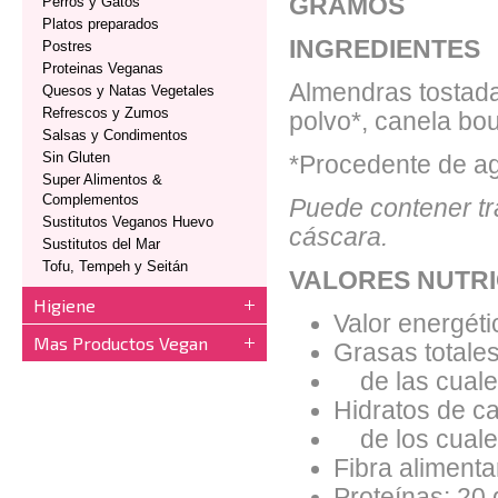
GRAMOS
Perros y Gatos
Platos preparados
INGREDIENTES
Postres
Proteinas Veganas
Almendras tostada
Quesos y Natas Vegetales
Refrescos y Zumos
polvo*, canela bo
Salsas y Condimentos
Sin Gluten
*Procedente de agr
Super Alimentos &
Complementos
Puede contener tr
Sustitutos Veganos Huevo
cáscara.
Sustitutos del Mar
Tofu, Tempeh y Seitán
VALORES NUTRI
Higiene
Valor energéti
Mas Productos Vegan
Grasas totales
de las cuales
Hidratos de ca
de los cuales
Fibra alimentar
Proteínas: 20 