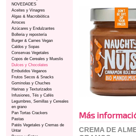
NOVEDADES
Aceites y Vinagres
Algas & Macrobiótica
Arroces
Azúcares y Endulzantes
Bolleria y repostería
Burger & Carnes Vegan
Caldos y Sopas
Conservas Vegetales
Copos de Cereales y Mueslis
Dulces y Chocolates
Embutidos Veganos
Frutos Secos & Snacks
Gominolas y Chuches
Harinas y Texturizados
Infusiones, Tés y Cafés
Legumbres, Semillas y Cereales
en grano
Más informaci
Pan Tortas Crackers
Pastas
Patés Vegetales y Cremas de
CREMA DE ALM
Untar