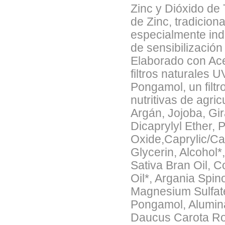
Zinc y Dióxido de 
de Zinc, tradicion
especialmente indi
de sensibilización 
Elaborado con Ace
filtros naturales 
Pongamol, un filtr
nutritivas de agric
Argán, Jojoba, Gir
Dicaprylyl Ether,
Oxide,Caprylic/Cap
Glycerin, Alcohol*
Sativa Bran Oil, 
Oil*, Argania Spi
Magnesium Sulfate
Pongamol, Alumina
Daucus Carota Root