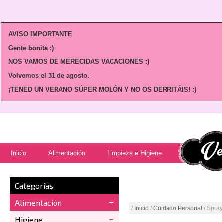
AVISO IMPORTANTE
Gente bonita :)
NOS VAMOS DE MERECIDAS VACACIONES :)
Volvemos
el 31 de agosto.
¡TENED UN VERANO SÚPER MOLÓN Y NO OS DERRITÁIS! :)
Inicio
Alimentación
Limpieza e Higiene
Categorías
Alimentación
/
Inicio
/
Cuidado Personal
/ Spra
Higiene