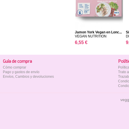
Jamon York Vegan en Lonc...
S
VEGAN NUTRITION
D
6,55 €
9
Guía de compra
Polí­t
Cómo comprar
Políti
Pago y gastos de envío
Trato 
Envíos, Cambios y devoluciones
Trazab
Condic
Condic
vegg