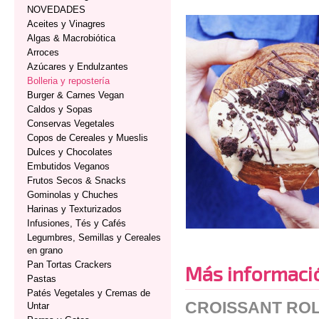
NOVEDADES
Aceites y Vinagres
Algas & Macrobiótica
Arroces
Azúcares y Endulzantes
Bolleria y repostería
Burger & Carnes Vegan
Caldos y Sopas
Conservas Vegetales
Copos de Cereales y Mueslis
Dulces y Chocolates
Embutidos Veganos
Frutos Secos & Snacks
Gominolas y Chuches
Harinas y Texturizados
Infusiones, Tés y Cafés
Legumbres, Semillas y Cereales
en grano
Pan Tortas Crackers
Más informaci
Pastas
Patés Vegetales y Cremas de
CROISSANT RO
Untar