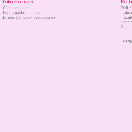
Guía de compra
Polí­t
Cómo comprar
Políti
Pago y gastos de envío
Trato 
Envíos, Cambios y devoluciones
Trazab
Condic
Condic
vegg