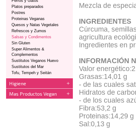
Perros y Gatos
Mezcla de especias
Platos preparados
Postres
Proteinas Veganas
INGREDIENTES
Quesos y Natas Vegetales
Cúrcuma, semillas 
Refrescos y Zumos
agricultura ecológ
Salsas y Condimentos
Sin Gluten
Ingredientes en p
Super Alimentos &
Complementos
INFORMACIÓN N
Sustitutos Veganos Huevo
Sustitutos del Mar
Valor energético:
Tofu, Tempeh y Seitán
Grasas:14,01 g
Higiene
- de las cuales sa
Hidratos de carbo
Mas Productos Vegan
- de los cuales az
Fibra:53,2 g
Proteinas:14,29 g
Sal:0,13 g