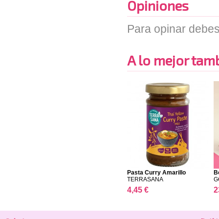
Opiniones
Para opinar debes
A lo mejor tambi
Pasta Curry Amarillo
B
TERRASANA
G
4,45 €
2