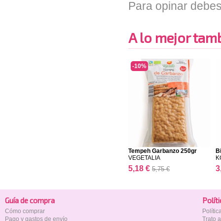
Para opinar debes
A lo mejor tambi
-10%
Tempeh Garbanzo 250gr
B
VEGETALIA
K
5,18 €
3
5,75 €
Guía de compra
Polí­t
Cómo comprar
Políti
Pago y gastos de envío
Trato 