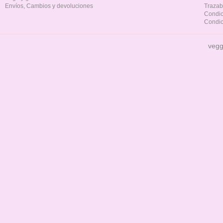
Envíos, Cambios y devoluciones
Trazab
Condic
Condic
vegg