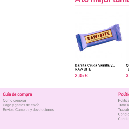
Barrita Cruda Vainilla y...
Q
RAW BITE
T
2,35 €
3
Guía de compra
Polí­t
Cómo comprar
Políti
Pago y gastos de envío
Trato 
Envíos, Cambios y devoluciones
Trazab
Condic
Condic