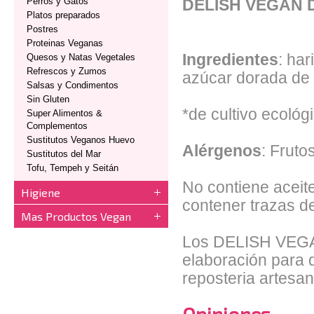
Perros y Gatos
DELISH VEGAN
Platos preparados
Postres
Proteinas Veganas
Ingredientes
: ha
Quesos y Natas Vegetales
Refrescos y Zumos
azúcar dorada de c
Salsas y Condimentos
Sin Gluten
*de cultivo ecológ
Super Alimentos &
Complementos
Sustitutos Veganos Huevo
Alérgenos
: Fruto
Sustitutos del Mar
Tofu, Tempeh y Seitán
No contiene aceit
Higiene
contener trazas de
Mas Productos Vegan
Los DELISH VEGA
elaboración para q
reposteria artesa