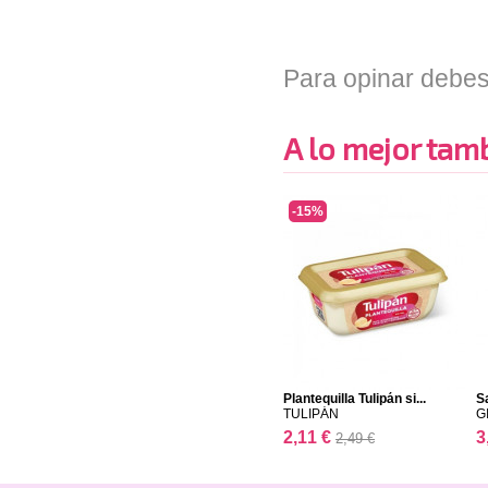
Para opinar debes
A lo mejor tambi
-15%
Plantequilla Tulipán si...
S
TULIPÁN
G
2,11 €
3
2,49 €