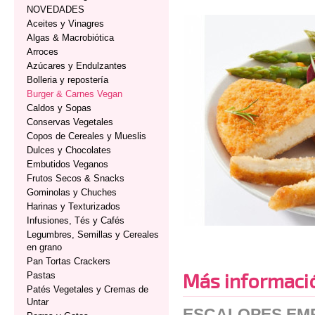
NOVEDADES
Aceites y Vinagres
Algas & Macrobiótica
Arroces
Azúcares y Endulzantes
Bolleria y repostería
Burger & Carnes Vegan
Caldos y Sopas
Conservas Vegetales
Copos de Cereales y Mueslis
Dulces y Chocolates
Embutidos Veganos
Frutos Secos & Snacks
Gominolas y Chuches
Harinas y Texturizados
Infusiones, Tés y Cafés
Legumbres, Semillas y Cereales
en grano
Pan Tortas Crackers
Más informaci
Pastas
Patés Vegetales y Cremas de
Untar
ESCALOPES EM