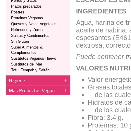
Perros y Gatos
Platos preparados
INGREDIENTES
Postres
Proteinas Veganas
Agua, harina de
t
Quesos y Natas Vegetales
aceite de nabina, 
Refrescos y Zumos
Salsas y Condimentos
espesantes (E461,
Sin Gluten
dextrosa, correct
Super Alimentos &
Complementos
Puede contener tr
Sustitutos Veganos Huevo
Sustitutos del Mar
VALORES NUTRI
Tofu, Tempeh y Seitán
Valor energéti
Higiene
Grasas totales
Mas Productos Vegan
de las cuales
Hidratos de ca
de los cuales
Fibra: 3.4 g.
Proteínas: 10 