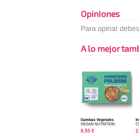
Opiniones
Para opinar debes
A lo mejor tambi
Gambas Vegetales
In
VEGAN NUTRITION
C
6,55 €
2