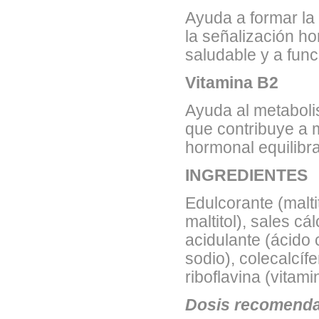
Ayuda a formar la 
la señalización h
saludable y a fun
Vitamina B2
Ayuda al metaboli
que contribuye a m
hormonal equilibr
INGREDIENTES
Edulcorante (malti
maltitol), sales cá
acidulante (ácido c
sodio), colecalcíf
riboflavina (vitami
Dosis recomendad