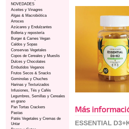
NOVEDADES
Aceites y Vinagres
Algas & Macrobiótica
Arroces
Azúcares y Endulzantes
Bolleria y repostería
Burger & Carnes Vegan
Caldos y Sopas
Conservas Vegetales
Copos de Cereales y Mueslis
Dulces y Chocolates
Embutidos Veganos
Frutos Secos & Snacks
Gominolas y Chuches
Harinas y Texturizados
Infusiones, Tés y Cafés
Legumbres, Semillas y Cereales
en grano
Más informaci
Pan Tortas Crackers
Pastas
Patés Vegetales y Cremas de
ESSENTIAL D3+
Untar