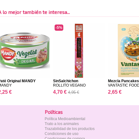
A lo mejor también te interesa...
-5%
Paté Original MANDY
SinSalchichon
Mezcla Pancakes
VANTASTI...
MANDY
ROLLITO VEGANO
VANTASTIC FOO
2,25 €
4,70 €
2,65 €
4,95 €
Polí­ticas
Política Medioambiental
Trato a los animales
Trazabilidad de los productos
Condiciones de uso
Condiciones de compra