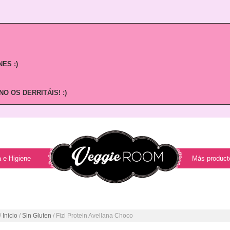
ES :)
O OS DERRITÁIS! :)
 e Higiene
Más product
/
Inicio
/
Sin Gluten
/ Fizi Protein Avellana Choco