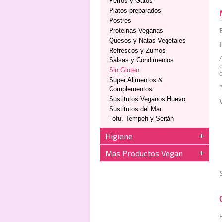
Perros y Gatos
Platos preparados
Postres
Proteinas Veganas
Quesos y Natas Vegetales
Refrescos y Zumos
A
Salsas y Condimentos
Sin Gluten
d
Super Alimentos &
Complementos
Sustitutos Veganos Huevo
Sustitutos del Mar
Tofu, Tempeh y Seitán
Higiene
Mas Productos Vegan
P