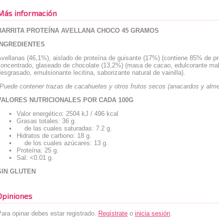
Más información
BARRITA PROTEÍNA AVELLANA CHOCO 45 GRAMOS
INGREDIENTES
vellanas (46,1%), aislado de proteína de guisante (17%) (contiene 85% de pr
concentrado, glaseado de chocolate (13,2%) (masa de cacao, edulcorante mal
esgrasado, emulsionante lecitina, saborizante natural de vainilla).
*Puede contener trazas de cacahuetes y otros frutos secos (anacardos y alme
VALORES NUTRICIONALES POR CADA 100G
Valor energético: 2504 kJ / 496 kcal
Grasas totales: 36 g.
de las cuales saturadas: 7.2 g.
Hidratos de carbono: 18 g.
de los cuales azúcares: 13 g.
Proteína: 25 g.
Sal: <0.01 g.
SIN GLUTEN
Opiniones
ara opinar debes estar registrado.
Regístrate
o
inicia sesión
.