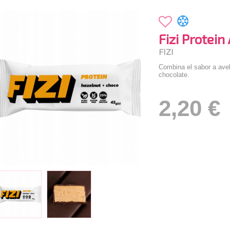
Fizi Protei
FIZI
Combina el sabor a avel
chocolate.
2,20 €