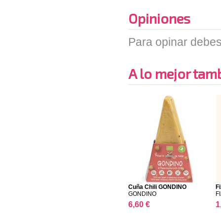
Opiniones
Para opinar debes
A lo mejor tambi
Cuña Chili GONDINO
F
GONDINO
FI
6,60 €
1