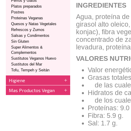
Perros y Gatos
INGREDIENTES
Platos preparados
Postres
Agua, proteína de 
Proteinas Veganas
girasol alto oleic
Quesos y Natas Vegetales
Refrescos y Zumos
konjac), fibra veg
Salsas y Condimentos
concentrado de za
Sin Gluten
levadura, proteína
Super Alimentos &
Complementos
VALORES NUTRI
Sustitutos Veganos Huevo
Sustitutos del Mar
Valor energéti
Tofu, Tempeh y Seitán
Grasas totales
Higiene
de las cuales
Mas Productos Vegan
Hidratos de ca
de los cuales
Proteínas: 9.0
Fibra: 5.9 g.
Sal: 1.7 g.