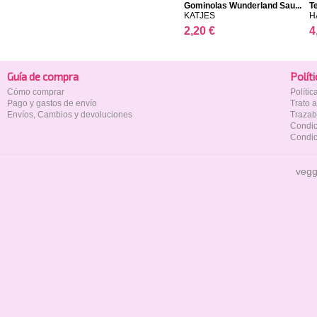
Gominolas Wunderland Sau...
T
KATJES
H
2,20 €
4
Guía de compra
Polí­t
Cómo comprar
Políti
Pago y gastos de envío
Trato 
Envíos, Cambios y devoluciones
Trazab
Condic
Condic
vegg