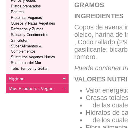
Perros y Gatos
GRAMOS
Platos preparados
Postres
INGREDIENTES
Proteinas Veganas
Quesos y Natas Vegetales
Copos de avena int
Refrescos y Zumos
oleico, harina de
Salsas y Condimentos
Sin Gluten
, Coco rallado (2%)
Super Alimentos &
gasificante: bicar
Complementos
romero.
Sustitutos Veganos Huevo
Sustitutos del Mar
Puede contener tr
Tofu, Tempeh y Seitán
Higiene
VALORES NUTRI
Mas Productos Vegan
Valor energéti
Grasas totales
de las cuales
Hidratos de ca
de los cuales
Fibra alimentar