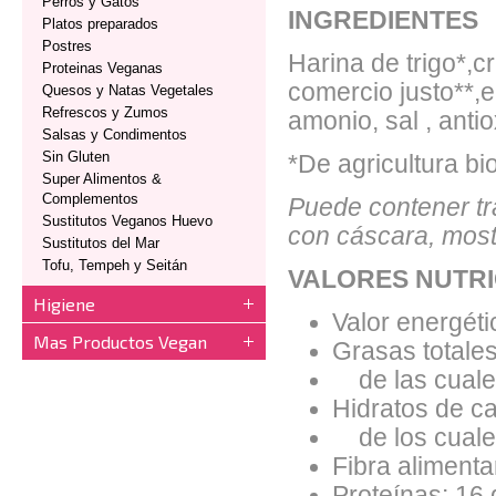
Perros y Gatos
INGREDIENTES
Platos preparados
Postres
Harina de trigo*,
Proteinas Veganas
comercio justo**,e
Quesos y Natas Vegetales
Refrescos y Zumos
amonio, sal , anti
Salsas y Condimentos
Sin Gluten
*De agricultura bi
Super Alimentos &
Complementos
Puede contener tra
Sustitutos Veganos Huevo
con cáscara, most
Sustitutos del Mar
Tofu, Tempeh y Seitán
VALORES NUTRI
Higiene
Valor energéti
Mas Productos Vegan
Grasas totales
de las cuales
Hidratos de ca
de los cuales
Fibra alimentar
Proteínas: 16 