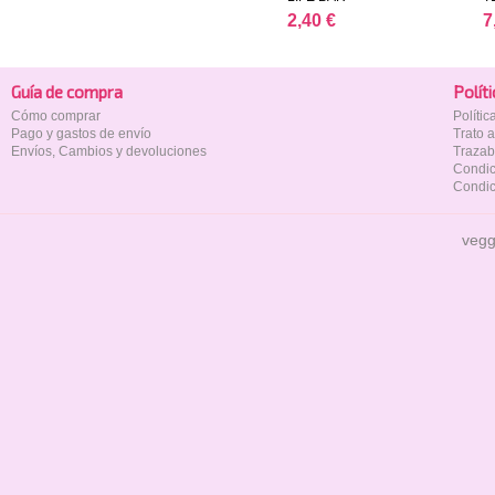
2,40 €
7
Guía de compra
Polí­t
Cómo comprar
Políti
Pago y gastos de envío
Trato 
Envíos, Cambios y devoluciones
Trazab
Condic
Condic
vegg