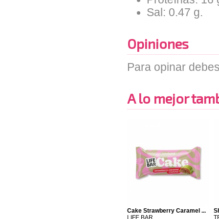
Sal: 0.47 g.
Opiniones
Para opinar debes
A lo mejor tambi
Cake Strawberry Caramel ...
S
LIFE BAR
T