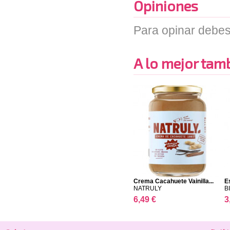
Opiniones
Para opinar debes
A lo mejor tambi
Crema Cacahuete Vainilla...
E
NATRULY
B
6,49 €
3