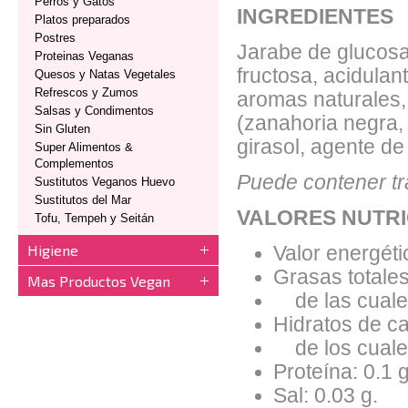
Perros y Gatos
INGREDIENTES
Platos preparados
Postres
Jarabe de glucosa
Proteinas Veganas
fructosa, acidulant
Quesos y Natas Vegetales
Refrescos y Zumos
aromas naturales,
Salsas y Condimentos
(zanahoria negra, 
Sin Gluten
girasol, agente de
Super Alimentos &
Complementos
Puede contener tr
Sustitutos Veganos Huevo
Sustitutos del Mar
VALORES NUTRI
Tofu, Tempeh y Seitán
Higiene
Valor energéti
Grasas totales
Mas Productos Vegan
de las cuales
Hidratos de ca
de los cuales
Proteína: 0.1 g
Sal: 0.03 g.