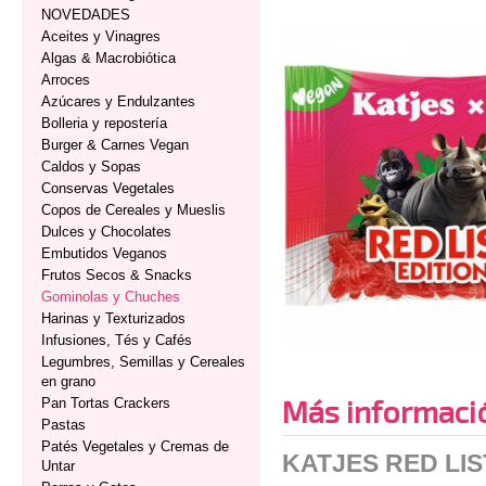
NOVEDADES
Aceites y Vinagres
Algas & Macrobiótica
Arroces
Azúcares y Endulzantes
Bolleria y repostería
Burger & Carnes Vegan
Caldos y Sopas
Conservas Vegetales
Copos de Cereales y Mueslis
Dulces y Chocolates
Embutidos Veganos
Frutos Secos & Snacks
Gominolas y Chuches
Harinas y Texturizados
Infusiones, Tés y Cafés
Legumbres, Semillas y Cereales
en grano
Más informaci
Pan Tortas Crackers
Pastas
Patés Vegetales y Cremas de
KATJES RED LI
Untar