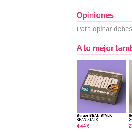
Opiniones
Para opinar debes
A lo mejor tambi
Burger BEAN STALK
S
BEAN STALK
G
4,44 €
2