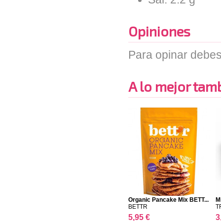
Opiniones
Para opinar debes
A lo mejor tambi
Organic Pancake Mix BETT...
M
BETTR
T
5,95 €
3