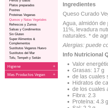
Perros y Gatos
Ingredientes
Platos preparados
Postres
Queso Curado Vege
Proteinas Veganas
Quesos y Natas Vegetales
Agua, almidón de 
Refrescos y Zumos
11%, levadura nutr
Salsas y Condimentos
Sin Gluten
naturales. * de ag
Super Alimentos &
Complementos
Alergias: puede co
Sustitutos Veganos Huevo
Sustitutos del Mar
Info Nutricional
Tofu, Tempeh y Seitán
Valor energéti
Higiene
Grasas: 17 g
Mas Productos Vegan
de las cuales 
Hidratos de c
de los cuales 
Fibra: 2.3
Proteína: 4.3 
Sal: 2.2 g