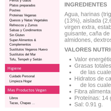
Perros y Gatos
INGREDIENTES
Platos preparados
Postres
Agua, harinas (tri
Proteinas Veganas
(13%), aislada (2,
Quesos y Natas Vegetales
Refrescos y Zumos
virgen extra, estab
Salsas y Condimentos
guisante, caña de 
Sin Gluten
almidones, dextro
Super Alimentos &
Complementos
VALORES NUTRI
Sustitutos Veganos Huevo
Sustitutos del Mar
Valor energéti
Tofu, Tempeh y Seitán
Grasas totales
Higiene
de las cuales
Cuidado Personal
Hidratos de ca
Limpieza Hogar
de los cuales
Mas Productos Vegan
Fibra alimentar
Proteínas: 14 
Libros
Tazas, Chapas ...
Sal: 0.91 g.