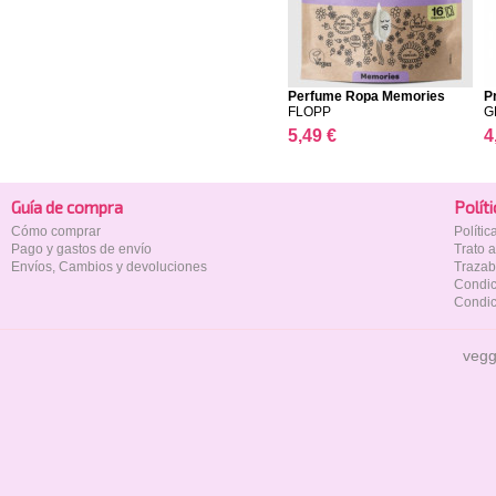
Perfume Ropa Memories
P
FL...
FLOPP
G
5,49 €
4
Guía de compra
Polí­t
Cómo comprar
Políti
Pago y gastos de envío
Trato 
Envíos, Cambios y devoluciones
Trazab
Condic
Condic
vegg