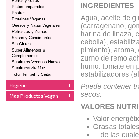
Perros y Gatos
INGREDIENTES
Platos preparados
Postres
Agua, aceite de g
Proteinas Veganas
(carragenano, gom
Quesos y Natas Vegetales
Refrescos y Zumos
harina de linaza, 
Salsas y Condimentos
cebolla), estabiliz
Sin Gluten
pimiento), aroma,
Super Alimentos &
Complementos
zurno de remolach
Sustitutos Veganos Huevo
humo, tomate en po
Sustitutos del Mar
estabilizadores (al
Tofu, Tempeh y Seitán
Higiene
Puede contener tra
secos.
Mas Productos Vegan
VALORES NUTRI
Valor energéti
Grasas totales
de las cuales