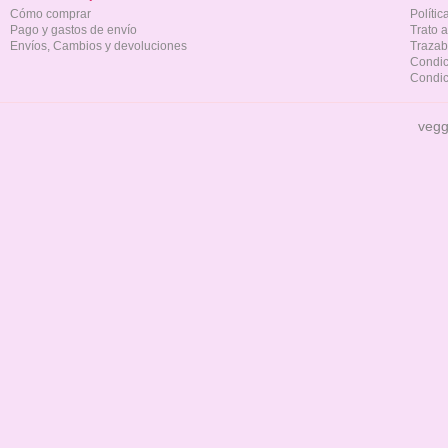
Cómo comprar
Políti
Pago y gastos de envío
Trato 
Envíos, Cambios y devoluciones
Trazab
Condic
Condic
vegg