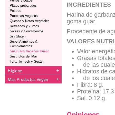
Perros y Gatos
INGREDIENTES
Platos preparados
Postres
Harina de garbanz
Proteinas Veganas
goma guar.
Quesos y Natas Vegetales
Refrescos y Zumos
Procedente de agr
Salsas y Condimentos
Sin Gluten
VALORES NUTRI
Super Alimentos &
Complementos
Valor energéti
Sustitutos Veganos Huevo
Sustitutos del Mar
Grasas totales
Tofu, Tempeh y Seitán
de las cuales
Higiene
Hidratos de ca
de los cuales
Mas Productos Vegan
Fibra: 8 g.
Proteína: 17.3
Sal: 0.12 g.
Opiniones