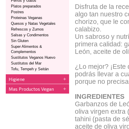
Perros y Gatos
Disfruta de la rec
Platos preparados
Postres
algo tan nuestro 
Proteinas Veganas
chorizo, que le co
Quesos y Natas Vegetales
calabizo.
Refrescos y Zumos
Salsas y Condimentos
Un sabroso y nutri
Sin Gluten
primera calidad: 
Super Alimentos &
León, aceite de oli
Complementos
Sustitutos Veganos Huevo
Sustitutos del Mar
¿Lo mejor? ¡Este 
Tofu, Tempeh y Seitán
podrás llevar a cu
Higiene
porque no precisa 
Mas Productos Vegan
INGREDIENTES
Garbanzos de León
oliva virgen extra
tahini (pasta de s
aceite de oliva vir