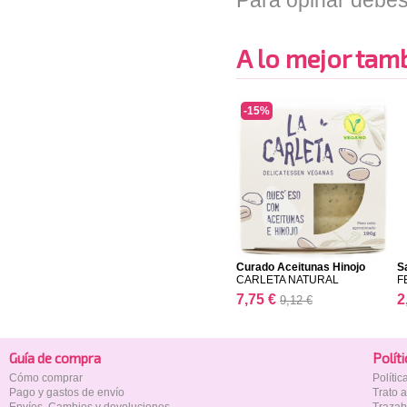
Para opinar debes
A lo mejor tambi
-15%
Curado Aceitunas Hinojo
S
CARLETA NATURAL
F
7,75 €
2
9,12 €
Guía de compra
Polí­t
Cómo comprar
Políti
Pago y gastos de envío
Trato 