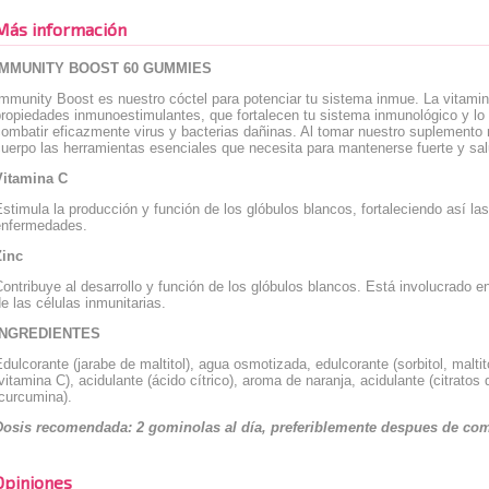
Más información
IMMUNITY BOOST 60 GUMMIES
mmunity Boost es nuestro cóctel para potenciar tu sistema inmue. La vitamin
propiedades inmunoestimulantes, que fortalecen tu sistema inmunológico y lo
ombatir eficazmente virus y bacterias dañinas. Al tomar nuestro suplemento 
cuerpo las herramientas esenciales que necesita para mantenerse fuerte y s
Vitamina C
stimula la producción y función de los glóbulos blancos, fortaleciendo así la
enfermedades.
Zinc
ontribuye al desarrollo y función de los glóbulos blancos. Está involucrado en
e las células inmunitarias.
INGREDIENTES
dulcorante (jarabe de maltitol), agua osmotizada, edulcorante (sorbitol, maltito
vitamina C), acidulante (ácido cítrico), aroma de naranja, acidulante (citratos 
curcumina).
Dosis recomendada: 2 gominolas al día, preferiblemente despues de com
Opiniones