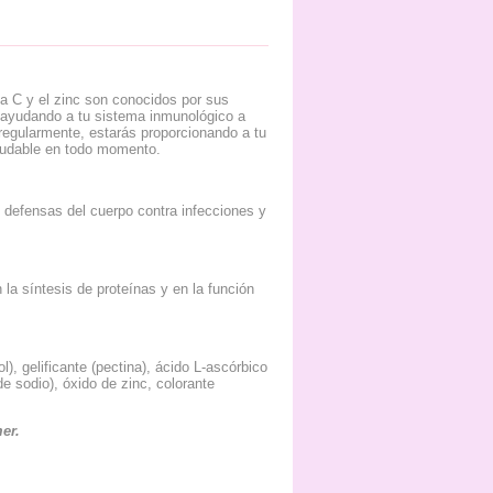
a C y el zinc son conocidos por sus
 ayudando a tu sistema inmunológico a
regularmente, estarás proporcionando a tu
aludable en todo momento.
s defensas del cuerpo contra infecciones y
 la síntesis de proteínas y en la función
l), gelificante (pectina), ácido L-ascórbico
de sodio), óxido de zinc, colorante
er.