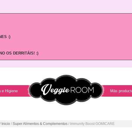
ES :)
O OS DERRITÁIS! :)
 e Higiene
Más product
/
Inicio
/
Super Alimentos & Complementos
/ Immunity Boost GOMICARE