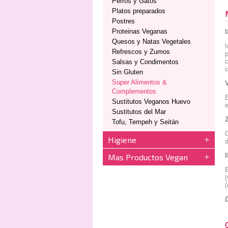
Perros y Gatos
Platos preparados
Postres
Proteinas Veganas
Quesos y Natas Vegetales
I
Refrescos y Zumos
c
Salsas y Condimentos
Sin Gluten
Super Alimentos &
Complementos
E
Sustitutos Veganos Huevo
Sustitutos del Mar
Tofu, Tempeh y Seitán
C
Higiene
d
Mas Productos Vegan
E
(
(