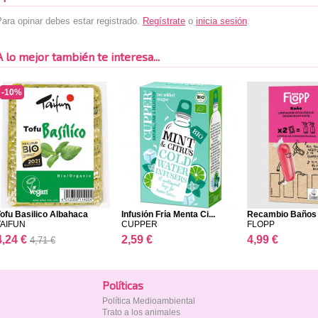
ara opinar debes estar registrado.
Regístrate
o
inicia sesión
.
A lo mejor también te interesa...
-10%
ofu Basilico Albahaca
Infusión Fría Menta Ci...
Recambio Baños
TAIFUN
CUPPER
FLOPP
4,24 €
2,59 €
4,99 €
4,71 €
Polí­ticas
Política Medioambiental
Trato a los animales