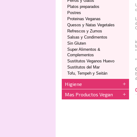
Perros y Gatos
U
Platos preparados
c
Postres
Proteinas Veganas
L
d
Quesos y Natas Vegetales
C
Refrescos y Zumos
Salsas y Condimentos
Sin Gluten
M
Super Alimentos &
*
Complementos
Sustitutos Veganos Huevo
Sustitutos del Mar
Tofu, Tempeh y Seitán
E
d
Higiene
Mas Productos Vegan