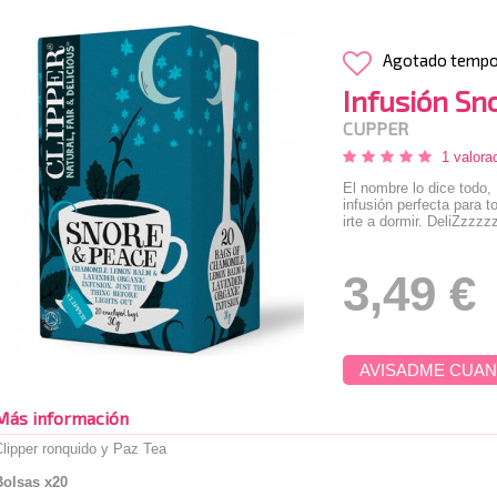
Agotado temp
Infusión Sn
CUPPER
1 valora
El nombre lo dice todo,
infusión perfecta para 
irte a dormir. DeliZzzzz
3,49 €
AVISADME CUAN
Más información
lipper ronquido y Paz Tea
Bolsas x20