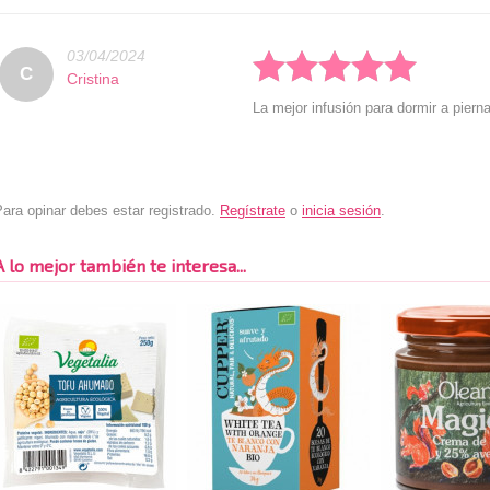
03/04/2024
Rated: 5 stars
C
Cristina
La mejor infusión para dormir a pierna
ara opinar debes estar registrado.
Regístrate
o
inicia sesión
.
A lo mejor también te interesa...