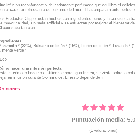
na infusión reconfortante y delicadamente perfumada que equilibra el delicios
on el carácter refrescante de bálsamo de limón. El acompañamiento perfecto 
os Productos Clipper están hechos con ingredientes puros y la conciencia tr
e mayor calidad, sin nada artificial y se esfuerzan por mejorar el bienestar d
lipper sabe tan bien
ingredientes
anzanilla * (32%), Bálsamo de limón * (15%), hierba de limón *, Lavanda * (
, menta verde *
*Eco
Cómo hacer una infusión perfecta
sto es cómo lo hacemos: Utilice siempre agua fresca, se vierte sobre la bols
ejar en infusión durante 3-5 minutos. El resto depende de ti.
Opiniones
Puntuación media: 5.
(1 valoraciones)