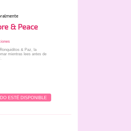
oralmente
ore & Peace
ciones
 Ronquiditos & Paz, la
tomar mientras lees antes de
z.
DO ESTÉ DISPONIBLE