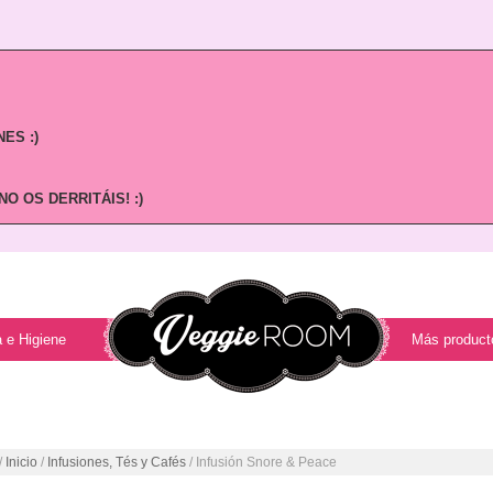
ES :)
O OS DERRITÁIS! :)
 e Higiene
Más product
/
Inicio
/
Infusiones, Tés y Cafés
/ Infusión Snore & Peace