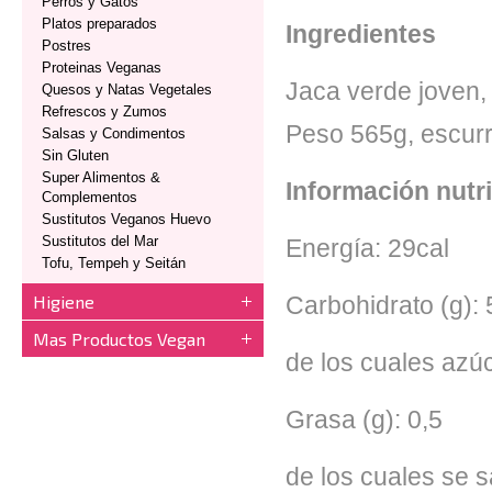
Perros y Gatos
Platos preparados
Ingredientes
Postres
Proteinas Veganas
Jaca verde joven, a
Quesos y Natas Vegetales
Refrescos y Zumos
Peso 565g, escurr
Salsas y Condimentos
Sin Gluten
Super Alimentos &
Información nutr
Complementos
Sustitutos Veganos Huevo
Sustitutos del Mar
Energía: 29cal
Tofu, Tempeh y Seitán
Higiene
Carbohidrato (g): 
Mas Productos Vegan
de los cuales azú
Grasa (g): 0,5
de los cuales se s