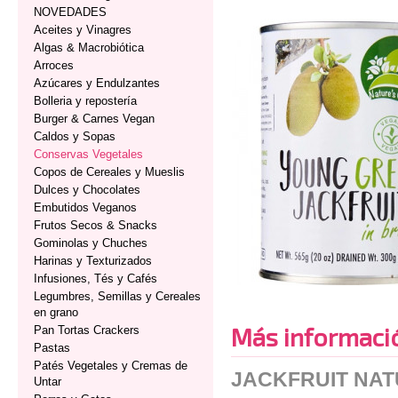
NOVEDADES
Aceites y Vinagres
Algas & Macrobiótica
Arroces
Azúcares y Endulzantes
Bolleria y repostería
Burger & Carnes Vegan
Caldos y Sopas
Conservas Vegetales
Copos de Cereales y Mueslis
Dulces y Chocolates
Embutidos Veganos
Frutos Secos & Snacks
Gominolas y Chuches
Harinas y Texturizados
Infusiones, Tés y Cafés
Legumbres, Semillas y Cereales
en grano
Más informaci
Pan Tortas Crackers
Pastas
Patés Vegetales y Cremas de
JACKFRUIT NAT
Untar