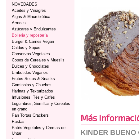
NOVEDADES
Aceites y Vinagres
Algas & Macrobiótica
Arroces
Azúcares y Endulzantes
Bolleria y repostería
Burger & Carnes Vegan
Caldos y Sopas
Conservas Vegetales
Copos de Cereales y Mueslis
Dulces y Chocolates
Embutidos Veganos
Frutos Secos & Snacks
Gominolas y Chuches
Harinas y Texturizados
Infusiones, Tés y Cafés
Legumbres, Semillas y Cereales
en grano
Más informaci
Pan Tortas Crackers
Pastas
Patés Vegetales y Cremas de
KINDER BUENO 
Untar