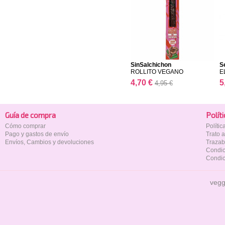
SinSalchichon
Se
ROLLITO VEGANO
E
4,70 €
5
4,95 €
Guía de compra
Polí­t
Cómo comprar
Políti
Pago y gastos de envío
Trato 
Envíos, Cambios y devoluciones
Trazab
Condic
Condic
vegg