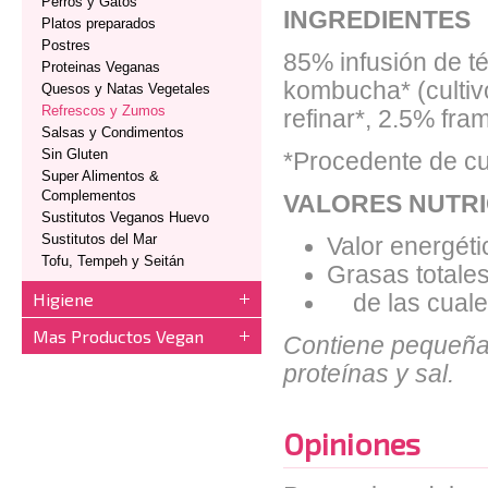
Perros y Gatos
INGREDIENTES
Platos preparados
Postres
85% infusión de té*
Proteinas Veganas
kombucha* (cultiv
Quesos y Natas Vegetales
Refrescos y Zumos
refinar*, 2.5% fra
Salsas y Condimentos
Sin Gluten
*Procedente de cu
Super Alimentos &
Complementos
VALORES NUTRI
Sustitutos Veganos Huevo
Sustitutos del Mar
Valor energéti
Tofu, Tempeh y Seitán
Grasas totales
Higiene
de las cuales
Mas Productos Vegan
Contiene pequeñas
proteínas y sal.
Opiniones