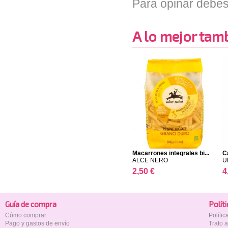
Para opinar debes
A lo mejor tambi
Macarrones integrales bi...
C
ALCE NERO
U
2,50 €
4
Guía de compra
Polí­t
Cómo comprar
Políti
Pago y gastos de envío
Trato 