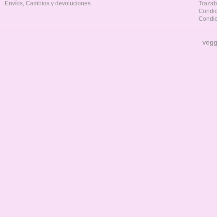
Envíos, Cambios y devoluciones
Trazab
Condic
Condic
vegg