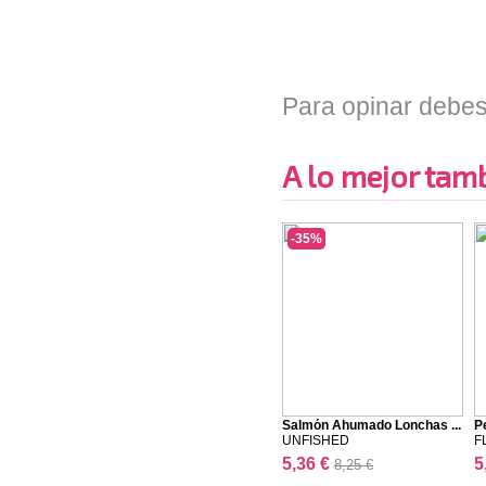
Para opinar debes
A lo mejor tambi
-35%
Salmón Ahumado Lonchas ...
P
UNFISHED
F
5,36 €
5
8,25 €