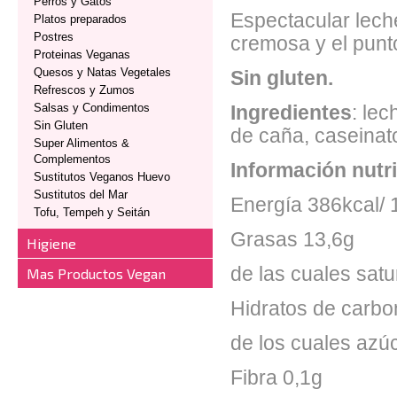
Perros y Gatos
Espectacular lech
Platos preparados
Postres
cremosa y el punto
Proteinas Veganas
Quesos y Natas Vegetales
Sin gluten.
Refrescos y Zumos
Salsas y Condimentos
Ingredientes
: le
Sin Gluten
de caña, caseinato
Super Alimentos &
Complementos
Información nutr
Sustitutos Veganos Huevo
Sustitutos del Mar
Energía 386kcal/
Tofu, Tempeh y Seitán
Grasas 13,6g
Higiene
de las cuales sat
Mas Productos Vegan
Hidratos de carbo
de los cuales azú
Fibra 0,1g