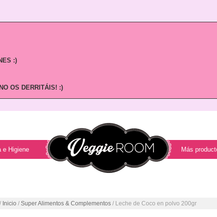
ES :)
O OS DERRITÁIS! :)
 e Higiene
Más product
/
Inicio
/
Super Alimentos & Complementos
/ Leche de Coco en polvo 200gr