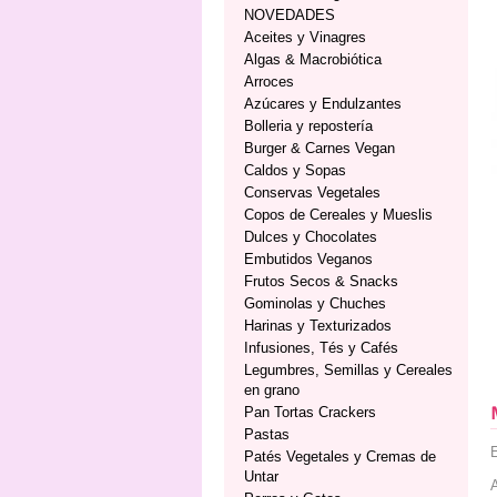
NOVEDADES
Aceites y Vinagres
Algas & Macrobiótica
Arroces
Azúcares y Endulzantes
Bolleria y repostería
Burger & Carnes Vegan
Caldos y Sopas
Conservas Vegetales
Copos de Cereales y Mueslis
Dulces y Chocolates
Embutidos Veganos
Frutos Secos & Snacks
Gominolas y Chuches
Harinas y Texturizados
Infusiones, Tés y Cafés
Legumbres, Semillas y Cereales
en grano
Pan Tortas Crackers
Pastas
E
Patés Vegetales y Cremas de
Untar
A