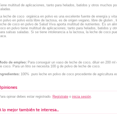
iene multitud de aplicaciones, tanto para helados, batidos y otros muchos p
saladas.
a leche de coco orgánica en polvo es una excelente fuente de energía y vital
n polvo en polvo está libre de lactosa, es de origen vegano, libre de gluten , 
leche de coco en polvo
de Salud Viva
aporta multitud de nutrientes. Es un ali
oco en polvo tiene multitud de aplicaciones; tanto para helados, batidos y 
ara salsas saladas. Si se tiene intolerancia a la lactosa, la leche de coco pue
vaca.
Modo de empleo:
Para conseguir un vaso de leche de coco, diluir en 200 ml 
e coco. Para un litro se necesita 100 g de polvo de leche de coco.
Ingredientes:
100% puro leche en polvo de coco procedente de agricultura ec
Opiniones
ara opinar debes estar registrado.
Regístrate
o
inicia sesión
.
A lo mejor también te interesa...