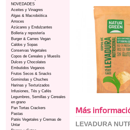
NOVEDADES
Aceites y Vinagres
Algas & Macrobiótica
Arroces
Azúcares y Endulzantes
Bolleria y repostería
Burger & Carnes Vegan
Caldos y Sopas
Conservas Vegetales
Copos de Cereales y Mueslis
Dulces y Chocolates
Embutidos Veganos
Frutos Secos & Snacks
Gominolas y Chuches
Harinas y Texturizados
Infusiones, Tés y Cafés
Legumbres, Semillas y Cereales
en grano
Más informaci
Pan Tortas Crackers
Pastas
Patés Vegetales y Cremas de
LEVADURA NUT
Untar