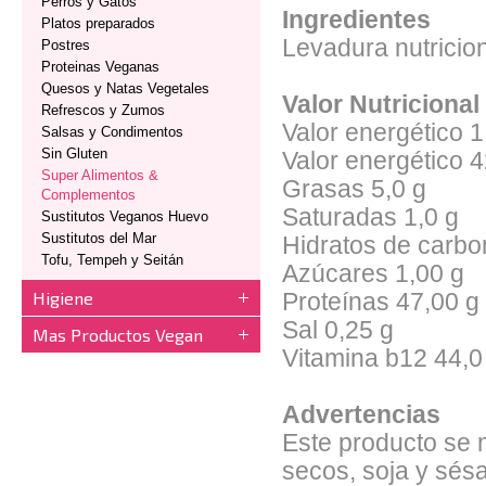
Perros y Gatos
Ingredientes
Platos preparados
Levadura nutricion
Postres
Proteinas Veganas
Quesos y Natas Vegetales
Valor Nutriciona
Refrescos y Zumos
Valor energético 1
Salsas y Condimentos
Sin Gluten
Valor energético 4
Super Alimentos &
Grasas 5,0 g
Complementos
Saturadas 1,0 g
Sustitutos Veganos Huevo
Sustitutos del Mar
Hidratos de carbo
Tofu, Tempeh y Seitán
Azúcares 1,00 g
Higiene
Proteínas 47,00 g
Sal 0,25 g
Mas Productos Vegan
Vitamina b12 44,0
Advertencias
Este producto se 
secos, soja y sé