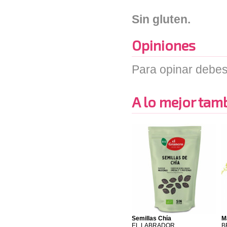
Sin gluten.
Opiniones
Para opinar debes
A lo mejor tambi
Semillas Chía
M
EL LABRADOR
B