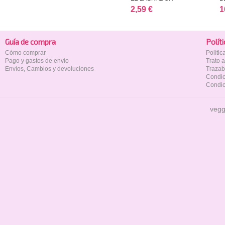
2,59 €
1
Guía de compra
Polí­t
Cómo comprar
Políti
Pago y gastos de envío
Trato 
Envíos, Cambios y devoluciones
Trazab
Condic
Condic
vegg