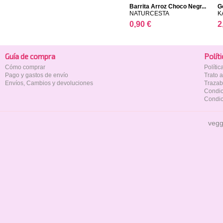
Barrita Arroz Choco Negr...
G
NATURCESTA
K
0,90 €
2
Guía de compra
Polí­t
Cómo comprar
Políti
Pago y gastos de envío
Trato 
Envíos, Cambios y devoluciones
Trazab
Condic
Condic
vegg