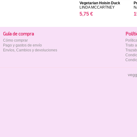
Vegetarian Hoisin Duck
P
LINDA MCCARTNEY
N
5,75 €
1
Guía de compra
Polí­t
Cómo comprar
Políti
Pago y gastos de envío
Trato 
Envíos, Cambios y devoluciones
Trazab
Condic
Condic
vegg