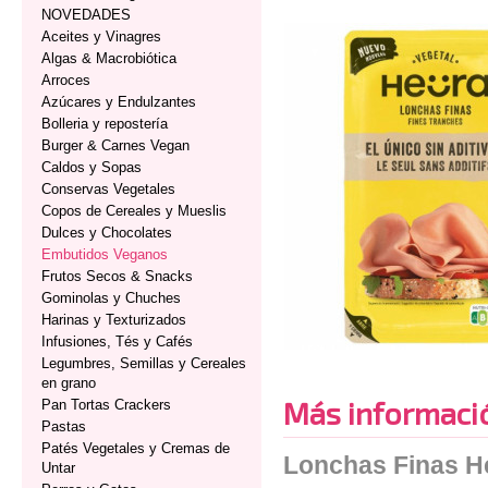
NOVEDADES
Aceites y Vinagres
Algas & Macrobiótica
Arroces
Azúcares y Endulzantes
Bolleria y repostería
Burger & Carnes Vegan
Caldos y Sopas
Conservas Vegetales
Copos de Cereales y Mueslis
Dulces y Chocolates
Embutidos Veganos
Frutos Secos & Snacks
Gominolas y Chuches
Harinas y Texturizados
Infusiones, Tés y Cafés
Legumbres, Semillas y Cereales
en grano
Más informaci
Pan Tortas Crackers
Pastas
Patés Vegetales y Cremas de
Lonchas Finas H
Untar