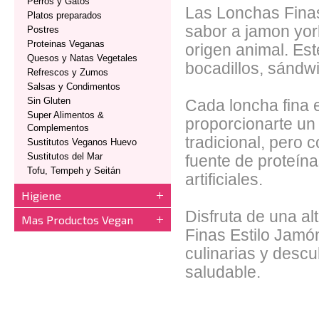
Perros y Gatos
Las Lonchas Finas
Platos preparados
sabor a jamon york
Postres
Proteinas Veganas
origen animal. Est
Quesos y Natas Vegetales
bocadillos, sándwi
Refrescos y Zumos
Salsas y Condimentos
Sin Gluten
Cada loncha fina 
Super Alimentos &
proporcionarte un
Complementos
tradicional, pero 
Sustitutos Veganos Huevo
Sustitutos del Mar
fuente de proteína
Tofu, Tempeh y Seitán
artificiales.
Higiene
Disfruta de una al
Mas Productos Vegan
Finas Estilo Jamó
culinarias y descu
saludable.